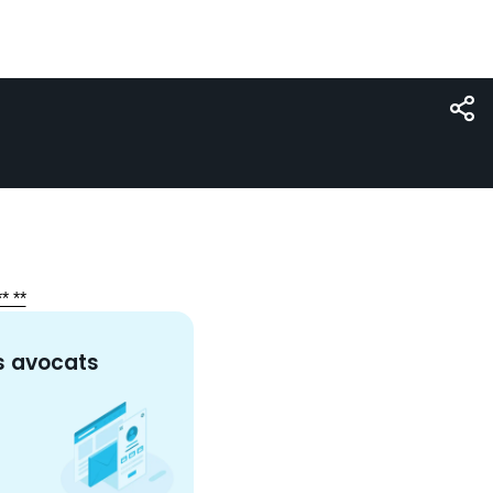
* **
s
avocat
s