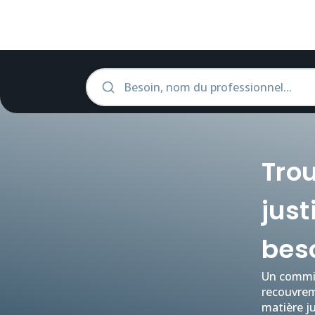
Tro
just
bes
Un commiss
recouvreme
matière ju