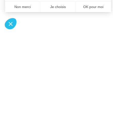
À un clic de votre solution juridique.
Allaw
Pa
Linkedin
Notair
Instagram
Transp
Youtube
Notair
Professionnels du droit
Notair
Recherches fréquentes