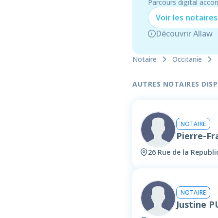
Parcours digital acco
Voir les
notaire
s
Découvrir Allaw
Notaire
Occitanie
AUTRES NOTAIRES DISPO
NOTAIRE
Pierre-F
26 Rue de la Republ
NOTAIRE
Justine 