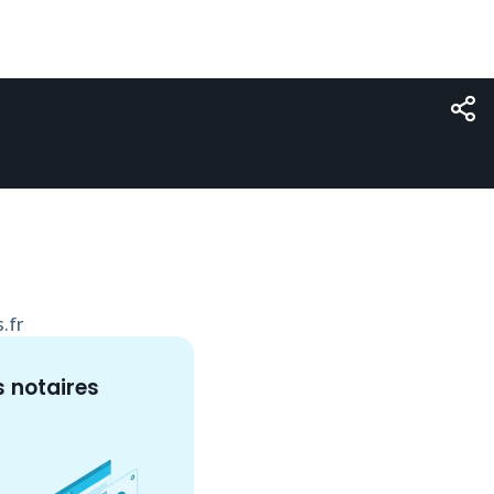
.fr
s
notaire
s