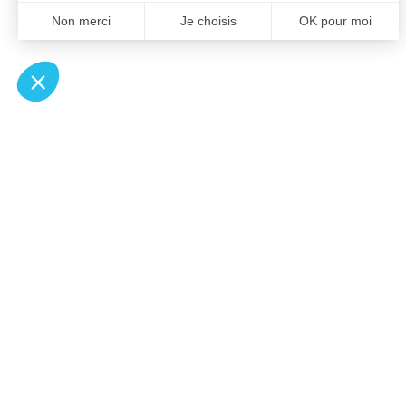
À un clic de votre solution juridique.
Allaw
Pa
Linkedin
Notair
Instagram
Transp
Youtube
Notair
Professionnels du droit
Notair
Recherches fréquentes