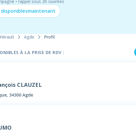
mpagné • rappel sous 2h ouvrées
 disponibles
maintenant
Hérault
Agde
Profil
NIBLES À LA PRISE DE RDV :
rançois CLAUZEL
ique, 34300 Agde
PUMO