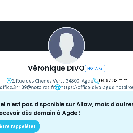
Véronique DIVO
NOTAIRE
2 Rue des Chenes Verts
34300, Agde
04 67 32 ** **
office.34109@notaires.fr
https://office-divo-agde.notaires
nel n'est pas disponible sur Allaw, mais
d'autre
recevoir dès demain à
Agde
!
 être rappelé(e)