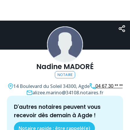
Nadine MADORÉ
NOTAIRE
14 Boulevard du Soleil
34300, Agde
04 67 30 ** **
alizee.marino@34108.notaires.fr
d'autres
notaire
s peuvent vous
recevoir dès demain à
Agde
!
Notaire rapide : être rappelé(e)