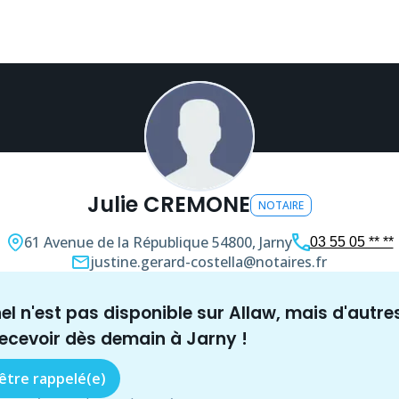
Julie CREMONE
NOTAIRE
61 Avenue de la République
54800, Jarny
03 55 05 ** **
justine.gerard-costella@notaires.fr
nel n'est pas disponible sur Allaw, mais
d'autre
recevoir dès demain à
Jarny
!
 être rappelé(e)