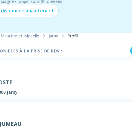
mpagné • rappel sous 2h ouvrées
 disponibles
maintenant
Meurthe-et-Moselle
Jarny
Profil
NIBLES À LA PRISE DE RDV :
OSTE
00 Jarny
 JUMEAU