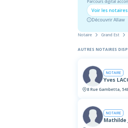
Parcours digital acco
Voir les
notaire
s
Découvrir Allaw
Notaire
Grand Est
AUTRES NOTAIRES DISPO
NOTAIRE
Yves LAC
8 Rue Gambetta, 548
NOTAIRE
Mathilde