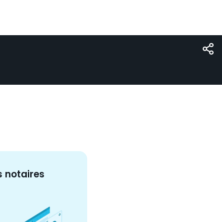
s
notaire
s