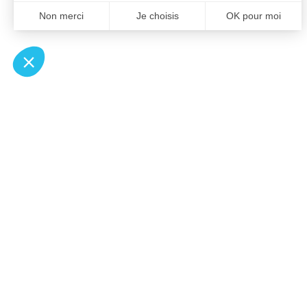
À un clic de votre solution juridique.
Allaw
Pa
Linkedin
Notair
Instagram
Transp
Youtube
Notair
Professionnels du droit
Notair
Recherches fréquentes