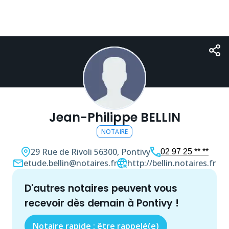
Jean-Philippe BELLIN
NOTAIRE
29 Rue de Rivoli
56300, Pontivy
02 97 25 ** **
etude.bellin@notaires.fr
http://bellin.notaires.fr
d'autres
notaire
s peuvent vous
recevoir dès demain à
Pontivy
!
Notaire rapide : être rappelé(e)