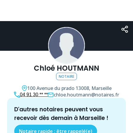
Chloé HOUTMANN
NOTAIRE
100 Avenue du prado
13008, Marseille
chloe.houtmann@notaires.fr
04 91 30 ** **
d'autres
notaire
s peuvent vous
recevoir dès demain à
Marseille
!
Notaire rapide : être rappelé(e)