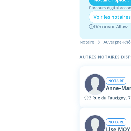
Parcours digital acco
Voir les
notaire
s
Découvrir Allaw
Notaire
Auvergne-Rhô
AUTRES NOTAIRES DISPO
NOTAIRE
Anne-Mar
3 Rue du Faucigny,
NOTAIRE
Lise MO