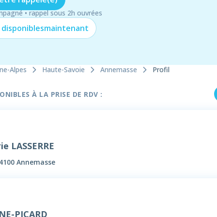
mpagné • rappel sous 2h ouvrées
 disponibles
maintenant
ne-Alpes
Haute-Savoie
Annemasse
Profil
NIBLES À LA PRISE DE RDV :
ie LASSERRE
 74100 Annemasse
YNE-PICARD