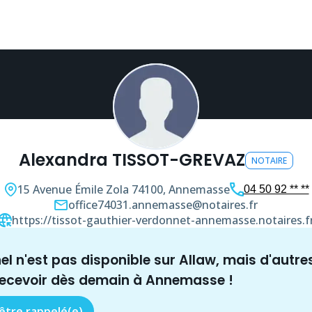
Alexandra TISSOT-GREVAZ
NOTAIRE
15 Avenue Émile Zola
74100, Annemasse
04 50 92 ** **
office74031.annemasse@notaires.fr
https://tissot-gauthier-verdonnet-annemasse.notaires.f
nel n'est pas disponible sur Allaw, mais
d'autre
recevoir dès demain à
Annemasse
!
 être rappelé(e)