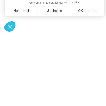
À un clic de votre solution juridique.
Allaw
Pa
Linkedin
Notair
Instagram
Transp
Youtube
Notair
Professionnels du droit
Notair