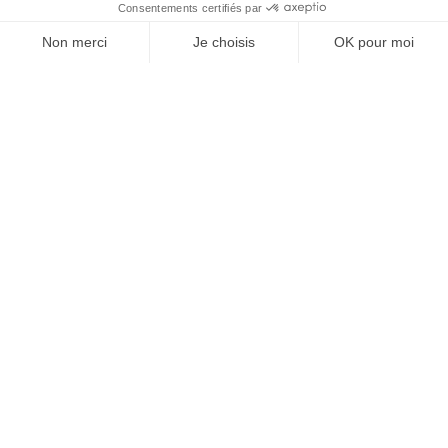
À un clic de votre solution juridique.
Allaw
Linkedin
Instagram
Youtube
Professionnels du droit
Parcours notaire
Notaire en urgence (rapidité)
Transparence & suivi clair