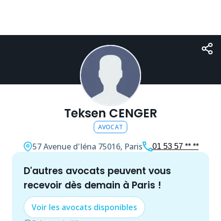
Teksen CENGER
AVOCAT
57 Avenue d'Iéna
75016, Paris
01 53 57 ** **
d'autres
avocat
s peuvent vous
recevoir dès demain à
Paris
!
Voir les
avocat
s disponibles