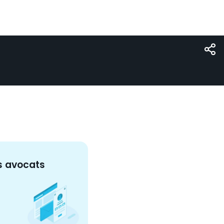
s
avocat
s