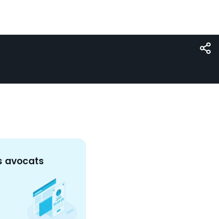
s
avocat
s