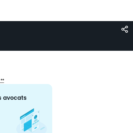
 **
s
avocat
s