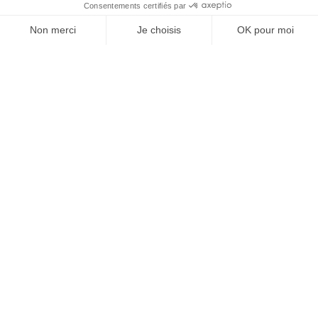
À un clic de votre solution juridique.
Allaw
Linkedin
Instagram
Youtube
Professionnels du droit
Parcours notaire
Notaire en urgence (rapidité)
Transparence & suivi clair