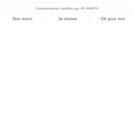
À un clic de votre solution juridique.
Allaw
Linkedin
Instagram
Youtube
Professionnels du droit
Parcours notaire
Notaire en urgence (rapidité)
Transparence & suivi clair