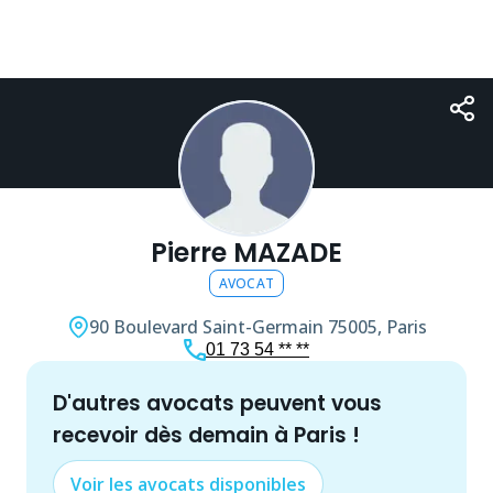
Pierre MAZADE
AVOCAT
90 Boulevard Saint-Germain
75005, Paris
01 73 54 ** **
d'autres
avocat
s peuvent vous
recevoir dès demain à
Paris
!
Voir les
avocat
s disponibles