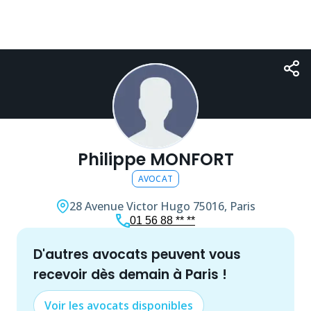
Philippe MONFORT
AVOCAT
28 Avenue Victor Hugo
75016, Paris
01 56 88 ** **
d'autres
avocat
s peuvent vous
recevoir dès demain à
Paris
!
Voir les
avocat
s disponibles