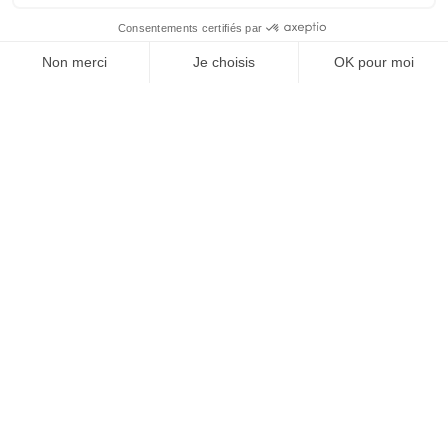
À un clic de votre solution juridique.
Allaw
Linkedin
Instagram
Youtube
Professionnels du droit
Parcours notaire
Notaire en urgence (rapidité)
Transparence & suivi clair