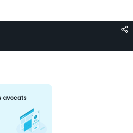
s
avocat
s