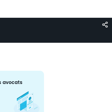
s
avocat
s