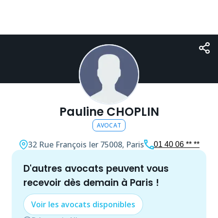
Pauline CHOPLIN
AVOCAT
32 Rue François Ier
75008, Paris
01 40 06 ** **
d'autres
avocat
s peuvent vous
recevoir dès demain à
Paris
!
Voir les
avocat
s disponibles