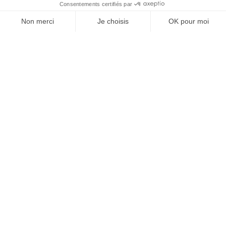
À un clic de votre solution juridique.
Allaw
Linkedin
Instagram
Youtube
Professionnels du droit
Parcours notaire
Notaire en urgence (rapidité)
Transparence & suivi clair