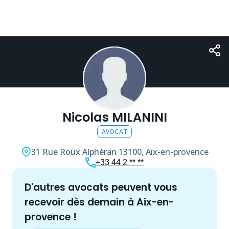
Nicolas MILANINI
AVOCAT
31 Rue Roux Alphéran
13100, Aix-en-provence
+33 44 2 ** **
d'autres
avocat
s peuvent vous
recevoir dès demain à
Aix-en-
provence
!