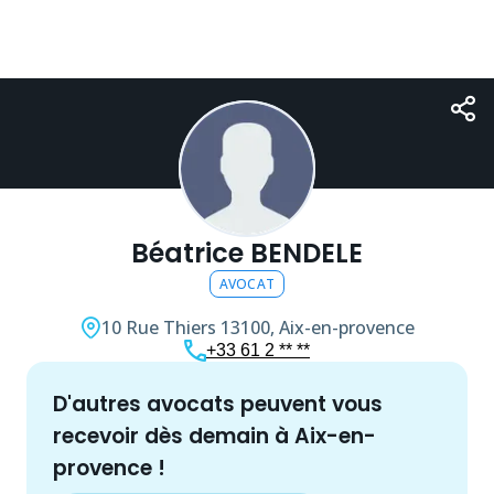
Béatrice BENDELE
AVOCAT
10 Rue Thiers
13100, Aix-en-provence
+33 61 2 ** **
d'autres
avocat
s peuvent vous
recevoir dès demain à
Aix-en-
provence
!