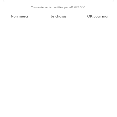
À un clic de votre solution juridique.
Allaw
Linkedin
Instagram
Youtube
Professionnels du droit
Parcours notaire
Notaire en urgence (rapidité)
Transparence & suivi clair