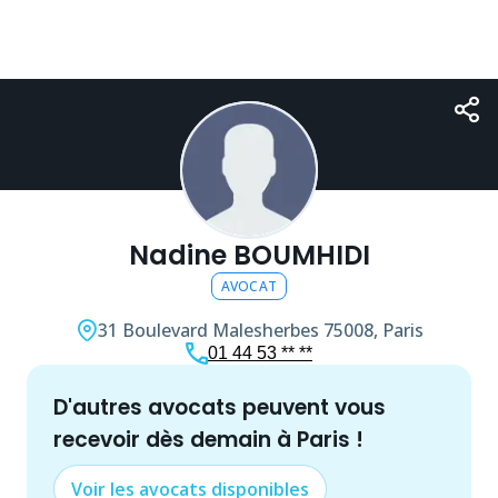
Nadine BOUMHIDI
AVOCAT
31 Boulevard Malesherbes
75008, Paris
01 44 53 ** **
d'autres
avocat
s peuvent vous
recevoir dès demain à
Paris
!
Voir les
avocat
s disponibles