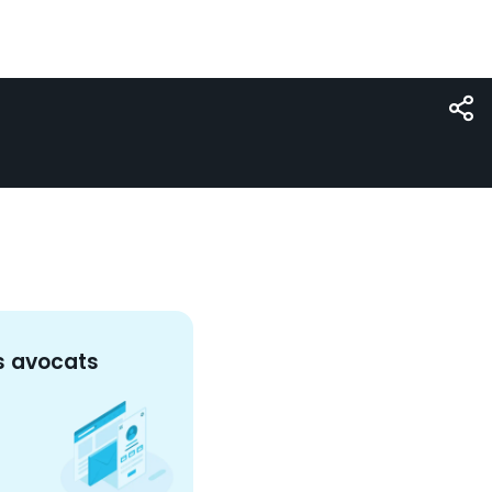
s
avocat
s