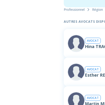
Professionnel
Région
AUTRES AVOCATS DISPON
AVOCAT
Hina TR
AVOCAT
Esther R
AVOCAT
Martin 