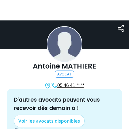
Antoine MATHIERE
AVOCAT
,
05 46 41 ** **
d'autres
avocat
s peuvent vous
recevoir dès demain à
!
Voir les
avocat
s disponibles