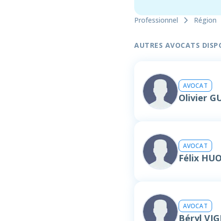
Professionnel
Région
AUTRES AVOCATS DISPON
AVOCAT
Olivier 
AVOCAT
Félix HU
AVOCAT
Béryl VI