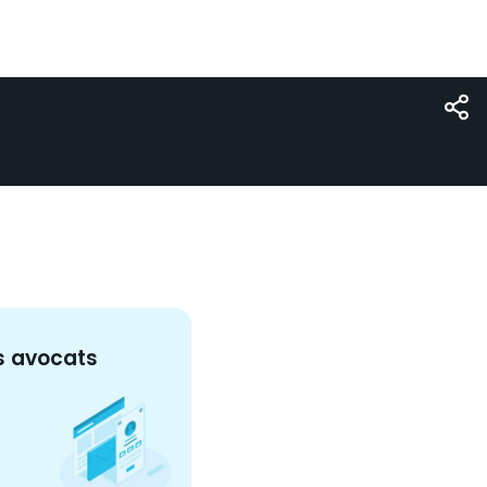
s
avocat
s