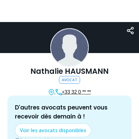
Nathalie HAUSMANN
AVOCAT
,
+33 32 0 ** **
d'autres
avocat
s peuvent vous
recevoir dès demain à
!
Voir les
avocat
s disponibles