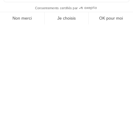
À un clic de votre solution juridique.
Allaw
Linkedin
Instagram
Youtube
Professionnels du droit
Parcours notaire
Notaire en urgence (rapidité)
Transparence & suivi clair