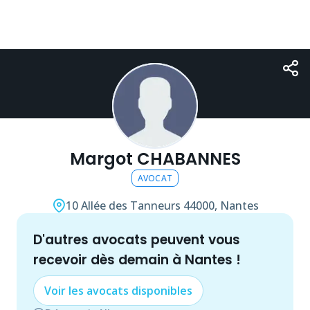
Margot CHABANNES
AVOCAT
10 Allée des Tanneurs
44000, Nantes
d'autres
avocat
s peuvent vous
recevoir dès demain à
Nantes
!
Voir les
avocat
s disponibles