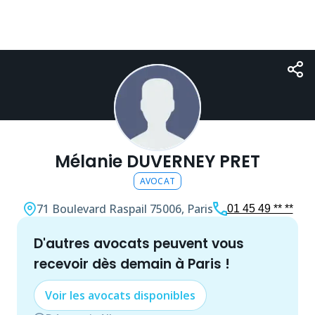
Mélanie DUVERNEY PRET
AVOCAT
71 Boulevard Raspail
75006, Paris
01 45 49 ** **
d'autres
avocat
s peuvent vous
recevoir dès demain à
Paris
!
Voir les
avocat
s disponibles