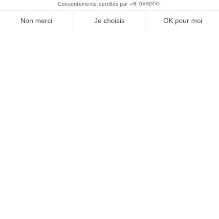
À un clic de votre solution juridique.
Allaw
Linkedin
Instagram
Youtube
Professionnels du droit
Parcours notaire
Notaire en urgence (rapidité)
Transparence & suivi clair