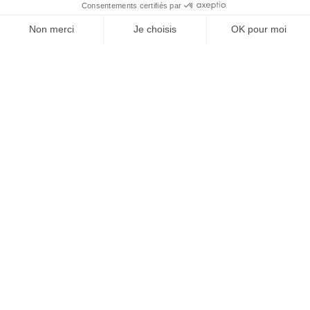
À un clic de votre solution juridique.
Allaw
Linkedin
Instagram
Youtube
Professionnels du droit
Parcours notaire
Notaire en urgence (rapidité)
Transparence & suivi clair