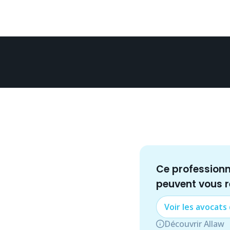
Ce profession
peuvent vous 
Voir les
avocat
s
Découvrir Allaw