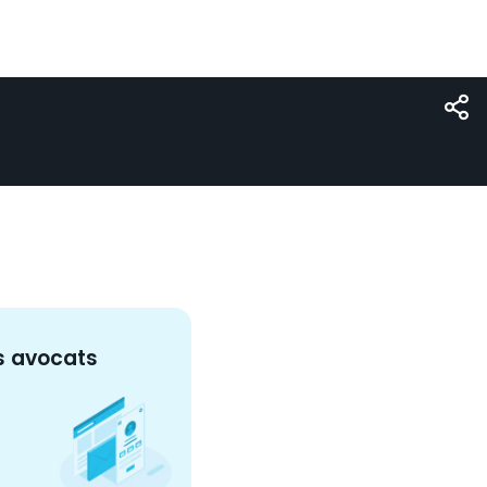
s
avocat
s