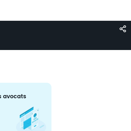
s
avocat
s