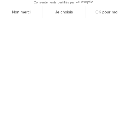
À un clic de votre solution juridique.
Allaw
Linkedin
Instagram
Youtube
Professionnels du droit
Parcours notaire
Notaire en urgence (rapidité)
Transparence & suivi clair