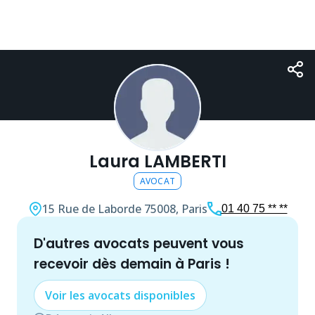
Laura LAMBERTI
AVOCAT
15 Rue de Laborde
75008, Paris
01 40 75 ** **
d'autres
avocat
s peuvent vous
recevoir dès demain à
Paris
!
Voir les
avocat
s disponibles