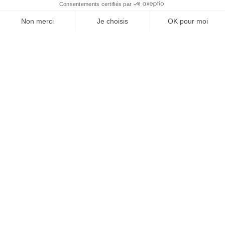
À un clic de votre solution juridique.
Allaw
Linkedin
Instagram
Youtube
Professionnels du droit
Parcours notaire
Notaire en urgence (rapidité)
Transparence & suivi clair