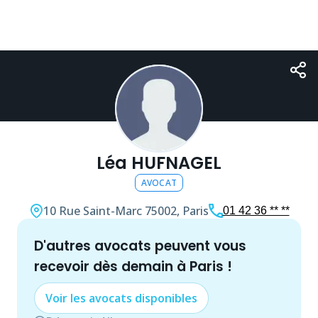
Léa HUFNAGEL
AVOCAT
10 Rue Saint-Marc
75002, Paris
01 42 36 ** **
d'autres
avocat
s peuvent vous
recevoir dès demain à
Paris
!
Voir les
avocat
s disponibles