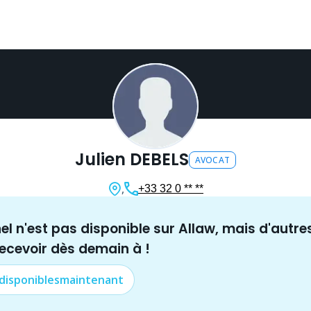
Julien DEBELS
AVOCAT
,
+33 32 0 ** **
nel n'est pas disponible sur Allaw, mais
d'autre
recevoir dès demain à
!
 disponibles
maintenant