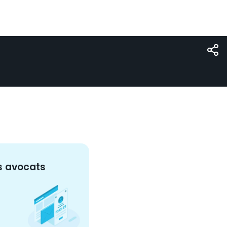
s
avocat
s