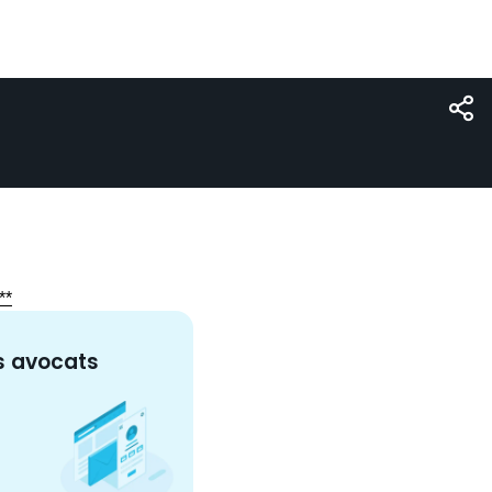
**
s
avocat
s