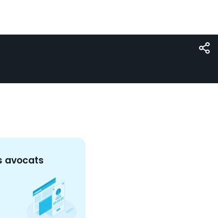
s
avocat
s