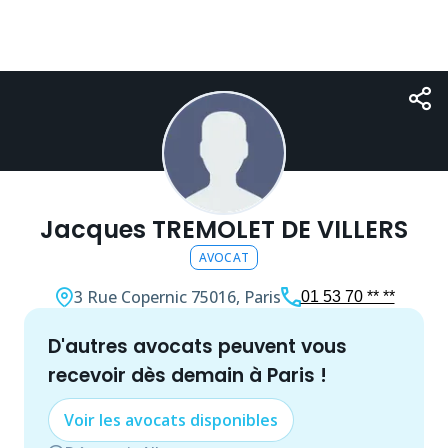
Jacques TREMOLET DE VILLERS
AVOCAT
3 Rue Copernic
75016, Paris
01 53 70 ** **
d'autres
avocat
s peuvent vous
recevoir dès demain à
Paris
!
Voir les
avocat
s disponibles