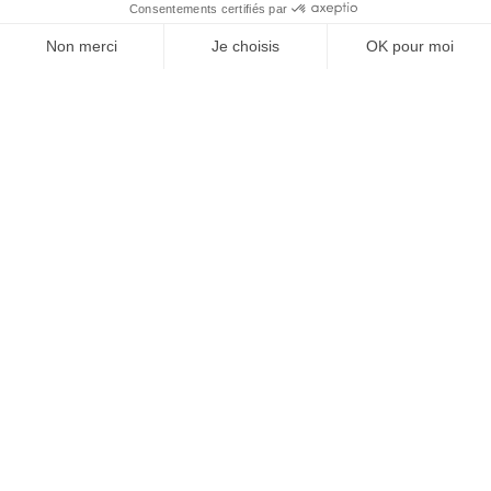
À un clic de votre solution juridique.
Allaw
Linkedin
Instagram
Youtube
Professionnels du droit
Parcours notaire
Notaire en urgence (rapidité)
Transparence & suivi clair