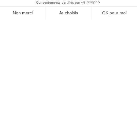
À un clic de votre solution juridique.
Allaw
Linkedin
Instagram
Youtube
Professionnels du droit
Parcours notaire
Notaire en urgence (rapidité)
Transparence & suivi clair