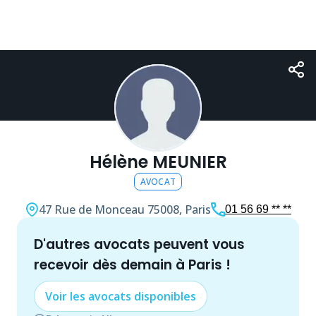
Hélène MEUNIER
AVOCAT
47 Rue de Monceau
75008, Paris
01 56 69 ** **
d'autres
avocat
s peuvent vous
recevoir dès demain à
Paris
!
Voir les
avocat
s disponibles