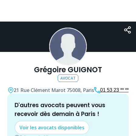
Grégoire GUIGNOT
AVOCAT
21 Rue Clément Marot
75008, Paris
01 53 23 ** **
d'autres
avocat
s peuvent vous
recevoir dès demain à
Paris
!
Voir les
avocat
s disponibles