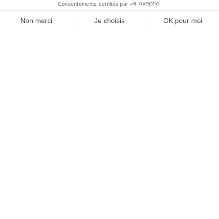
À un clic de votre solution juridique.
Allaw
Linkedin
Instagram
Youtube
Professionnels du droit
Parcours notaire
Notaire en urgence (rapidité)
Transparence & suivi clair