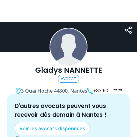
Gladys NANNETTE
AVOCAT
3 Quai Hoche
44300, Nantes
+33 60 1 ** **
d'autres
avocat
s peuvent vous
recevoir dès demain à
Nantes
!
Voir les
avocat
s disponibles