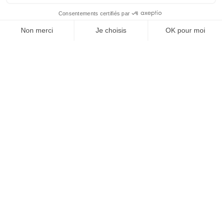
À un clic de votre solution juridique.
Allaw
Linkedin
Instagram
Youtube
Professionnels du droit
Parcours notaire
Notaire en urgence (rapidité)
Transparence & suivi clair