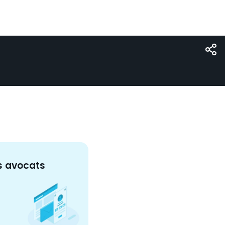
s
avocat
s