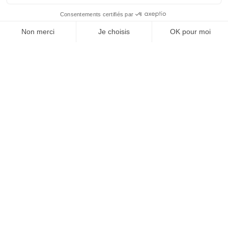
À un clic de votre solution juridique.
Allaw
Linkedin
Instagram
Youtube
Professionnels du droit
Parcours notaire
Notaire en urgence (rapidité)
Transparence & suivi clair