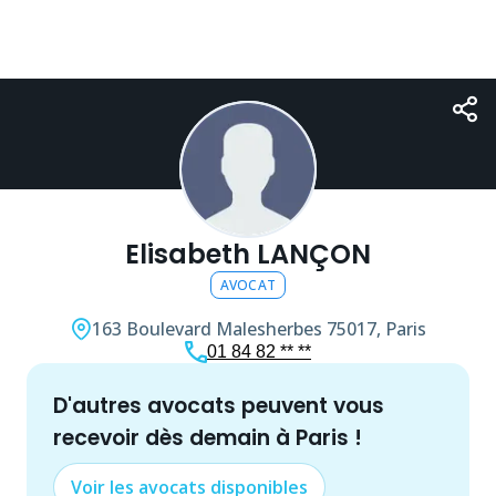
Elisabeth LANÇON
AVOCAT
163 Boulevard Malesherbes
75017, Paris
01 84 82 ** **
d'autres
avocat
s peuvent vous
recevoir dès demain à
Paris
!
Voir les
avocat
s disponibles