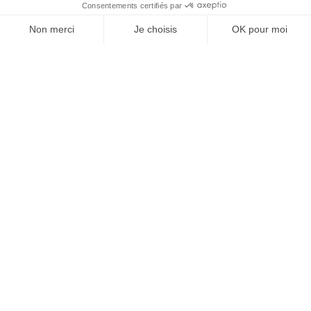
À un clic de votre solution juridique.
Allaw
Linkedin
Instagram
Youtube
Professionnels du droit
Parcours notaire
Notaire en urgence (rapidité)
Transparence & suivi clair