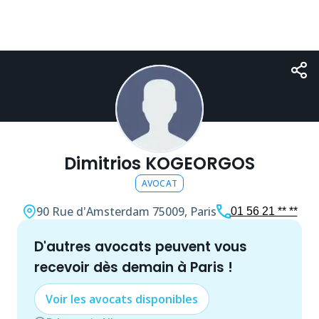
Dimitrios KOGEORGOS
AVOCAT
90 Rue d'Amsterdam
75009, Paris
01 56 21 ** **
d'autres
avocat
s peuvent vous
recevoir dès demain à
Paris
!
Voir les
avocat
s disponibles