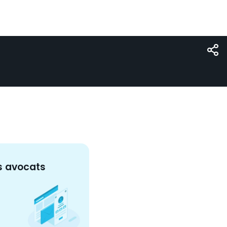
s
avocat
s