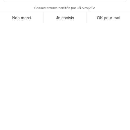
À un clic de votre solution juridique.
Allaw
Linkedin
Instagram
Youtube
Professionnels du droit
Parcours notaire
Notaire en urgence (rapidité)
Transparence & suivi clair