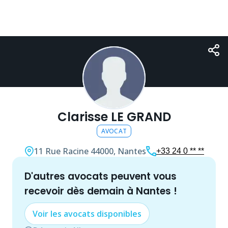
Clarisse LE GRAND
AVOCAT
11 Rue Racine
44000, Nantes
+33 24 0 ** **
d'autres
avocat
s peuvent vous
recevoir dès demain à
Nantes
!
Voir les
avocat
s disponibles