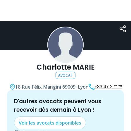
Charlotte MARIE
AVOCAT
18 Rue Félix Mangini
69009, Lyon
+33 47 2 ** **
d'autres
avocat
s peuvent vous
recevoir dès demain à
Lyon
!
Voir les
avocat
s disponibles