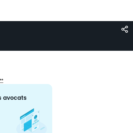
**
s
avocat
s