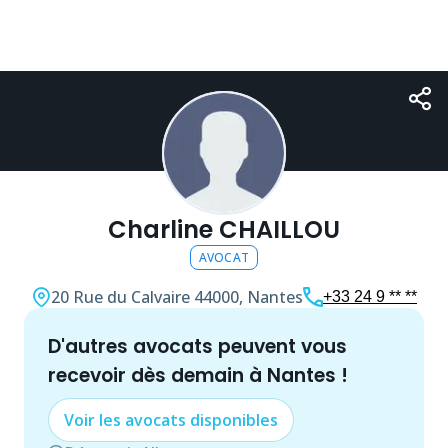
Charline CHAILLOU
AVOCAT
20 Rue du Calvaire
44000, Nantes
+33 24 9 ** **
d'autres
avocat
s peuvent vous
recevoir dès demain à
Nantes
!
Voir les
avocat
s disponibles