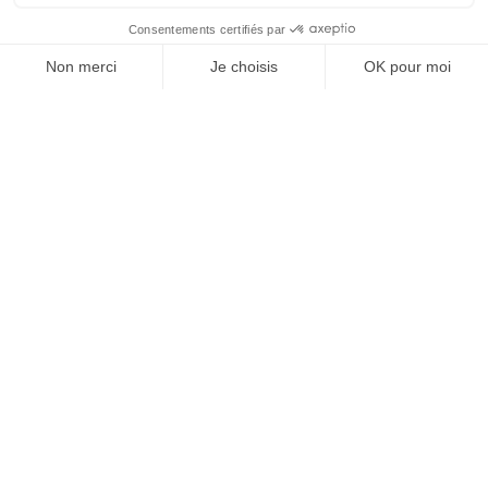
À un clic de votre solution juridique.
Allaw
Linkedin
Instagram
Youtube
Professionnels du droit
Parcours notaire
Notaire en urgence (rapidité)
Transparence & suivi clair