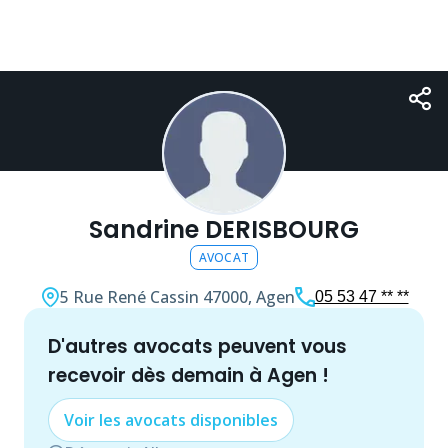
Sandrine DERISBOURG
AVOCAT
5 Rue René Cassin
47000, Agen
05 53 47 ** **
d'autres
avocat
s peuvent vous
recevoir dès demain à
Agen
!
Voir les
avocat
s disponibles