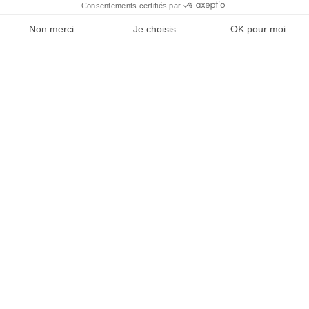
À un clic de votre solution juridique.
Allaw
Linkedin
Instagram
Youtube
Professionnels du droit
Parcours notaire
Notaire en urgence (rapidité)
Transparence & suivi clair