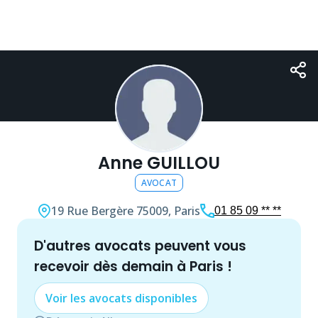
Anne GUILLOU
AVOCAT
19 Rue Bergère
75009, Paris
01 85 09 ** **
d'autres
avocat
s peuvent vous
recevoir dès demain à
Paris
!
Voir les
avocat
s disponibles