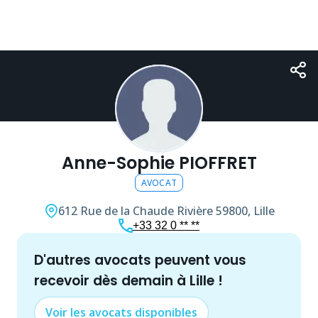
Anne-Sophie PIOFFRET
AVOCAT
612 Rue de la Chaude Rivière
59800, Lille
+33 32 0 ** **
d'autres
avocat
s peuvent vous
recevoir dès demain à
Lille
!
Voir les
avocat
s disponibles